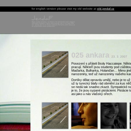
for english version please visit my old website at
old.jendaf.cz
025 ankara
23. 3. 2007
Posezení s přáteli školy Haccatepe. Někt
pracují. Někteří jsou studenty pod záštit
Maďarka, Bulharka, Holanďan… Mimo jiné s
narozeniny, teď už narozeniny našeho k
Dortíky dělat opravdu umějí, nebo je to u
už ty turecký blafy rád obmění za kus ně
se nedá tak snadno zkazit. Sympatické n
je to, že jsou sypané pistáciemi. Pistácie tu
asi jako u nás vlašský ořech.