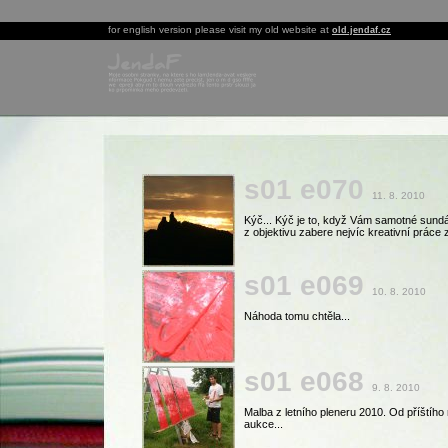
for english version please visit my old website at
old.jendaf.cz
s01 e070
11. 8. 2010
Kýč... Kýč je to, když Vám samotné sundá
z objektivu zabere nejvíc kreativní práce 
s01 e069
10. 8. 2010
Náhoda tomu chtěla...
s01 e068
9. 8. 2010
Malba z letního pleneru 2010. Od příštíh
aukce...