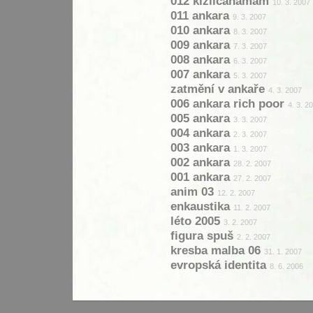
012 kizilcahamam
10. 3. 2007
011 ankara
9. 3. 2007
010 ankara
8. 3. 2007
009 ankara
7. 3. 2007
008 ankara
6. 3. 2007
007 ankara
5. 3. 2007
zatmění v ankaře
4. 3. 2007
006 ankara rich poor
4. 3. 2
005 ankara
3. 3. 2007
004 ankara
2. 3. 2007
003 ankara
1. 3. 2007
002 ankara
28. 2. 2007
001 ankara
27. 2. 2007
anim 03
12. 2. 2007
enkaustika
11. 2. 2007
léto 2005
3. 2. 2007
figura spuš
2. 2. 2007
kresba malba 06
31. 1. 2007
evropská identita
8. 6. 2006