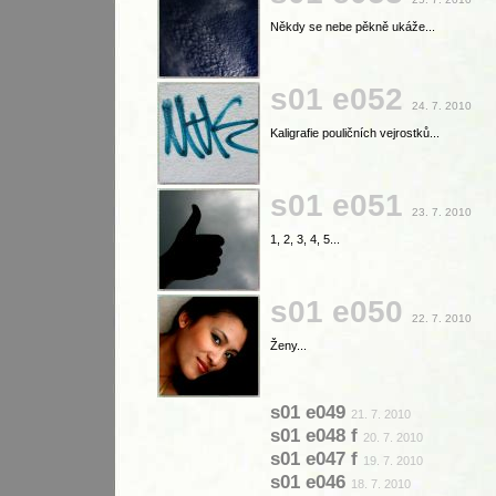
Někdy se nebe pěkně ukáže...
s01 e052
24. 7. 2010
Kaligrafie pouličních vejrostků...
s01 e051
23. 7. 2010
1, 2, 3, 4, 5...
s01 e050
22. 7. 2010
Ženy...
s01 e049
21. 7. 2010
s01 e048 f
20. 7. 2010
s01 e047 f
19. 7. 2010
s01 e046
18. 7. 2010