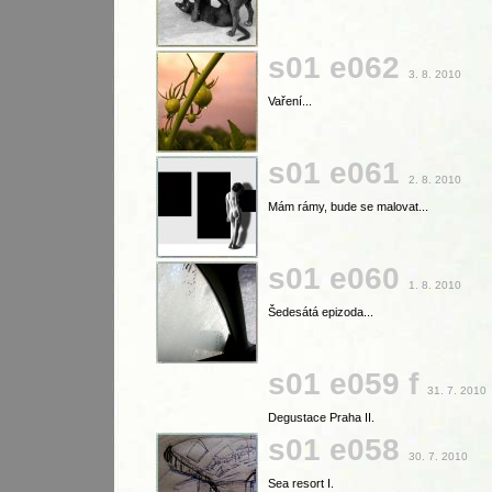
s01 e062
3. 8. 2010
Vaření...
s01 e061
2. 8. 2010
Mám rámy, bude se malovat...
s01 e060
1. 8. 2010
Šedesátá epizoda...
s01 e059 f
31. 7. 2010
Degustace Praha II.
s01 e058
30. 7. 2010
Sea resort I.