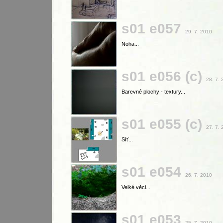
s01 e057
29. 7. 2010
Noha...
s01 e056 (c)
28. 7.
Barevné plochy - textury...
s01 e055 (c)
27. 7.
Síť...
s01 e054
26. 7. 2010
Velké věci...
s01 e053
25. 7. 2010