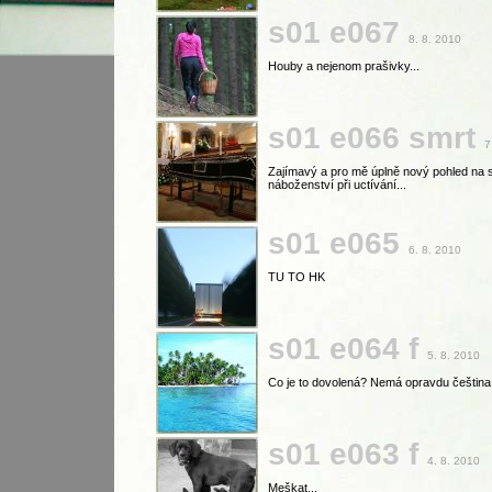
s01 e067
8. 8. 2010
Houby a nejenom prašivky...
s01 e066 smrt
7
Zajímavý a pro mě úplně nový pohled na s
náboženství při uctívání...
s01 e065
6. 8. 2010
TU TO HK
s01 e064 f
5. 8. 2010
Co je to dovolená? Nemá opravdu čeština 
s01 e063 f
4. 8. 2010
Meškat...