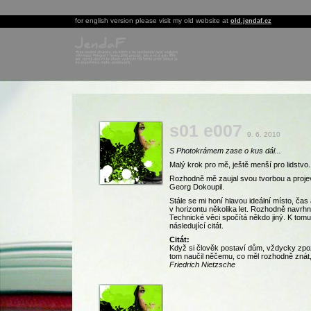
for english version please visit my old website at
old.jendaf.cz
s01 e007
9. 6. 2010
S Photokrámem zase o kus dál...
Malý krok pro mě, ještě menší pro lidstvo.
Rozhodně mě zaujal svou tvorbou a proje
Georg Dokoupil.
Stále se mi honí hlavou ideální místo, čas
v horizontu několika let. Rozhodně navrhnu
Technické věci spočítá někdo jiný. K tom
následující citát.
Citát:
Když si člověk postaví dům, vždycky zpoz
tom naučil něčemu, co měl rozhodně znát,
Friedrich Nietzsche