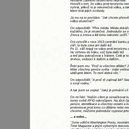
nemáme žádného skutečného nepřítele.
Hovořil o tom, že válku proti terorizmu n
vyhrát, jelikož to je nekonečná válka, a t
lidem brát jejich svobody.
Já mu na to povídám:
"Jak chcete přesvědči
válka skutečná?"
On odpověděl:
"Přes média. Média dokážo
každého, že je skutečná. Jednoduše se o
Znova a znova a lidi tomu nakonec uvěří."
Oni vytvořili v roce 1913 centrální banku 
září, to byla zase jen další lež.
Po 11. září bojují ve válce proti terorizmu 
nic vtrhnou do Iráku, což byla další lež
a teď jdou pokračovat s Íránem. Celé je t
druhou, vedoucí k dalším a dalším...
Řekl jsem mu:
"Proč to všechno děláte? 
Máte všechny peníze světa - máte veške
ubližujete lidem. To není dobrá věc."
On odpověděl:
"A proč tě zajímají lidi? St
o svojí rodinu."
A tak jsem se zeptal:
"Jaký je primární cí
On mi řekl:
"Naším cílem je označkovat k
tomto světě RFID mikročipem. Na těch č
peníze, identifikace a všechno ostatní a 
protestovat proti tomu co děláme nebo ne
chceme, můžeme jednoduše vypnout jeho 
... a nebo...
"Jsme vděčni Washington Postu, noviná
Time Magazine a jiným výborným tiskovinám