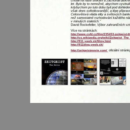
chodili na naše setkání a zachovali diskré
let. Bylo by to nemožné, abychom vyvinuli
kdybychom po tuto dobu byli pod dohledem
však dnes sofistikovanější, a lépe připra
Celosvětová vláda elity a světových bankéř
než samostatné rozhodování každého nár
v minulých staletích."
David Rockefeller,
Výbor zahraničních vz
Více na stránkách:
http://www.csfd.cz/film/235453-zeitgeist-t
http://cs.wikipedia.org/wiki/Zeitgeist_Th
http://911.yweb.sk/filmy.html
http://911blog.yweb.sk/
oficiální stránk
http://zeitgeistmovie.com/