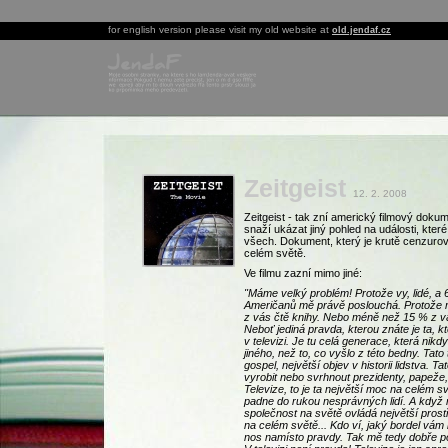
for english version please visit my old website at
old.jendaf.cz
Zeitgeist
12. 2. 2008
Zeitgeist - tak zní americký filmový dokum
snaží ukázat jiný pohled na události, kter
všech. Dokument, který je krutě cenzuro
celém světě.
Ve filmu zazní mimo jiné:
"Máme velký problém! Protože vy, lidé, a 6
Američanů mě právě poslouchá. Protože
z vás čtě knihy. Nebo méně než 15 % z vá
Neboť jediná pravda, kterou znáte je ta, kt
v televizi. Je tu celá generace, která nikd
jiného, než to, co vyšlo z této bedny. Tato 
gospel, největší objev v historii lidstva. T
vyrobit nebo svrhnout prezidenty, papeže, 
Televize, to je ta největší moc na celém s
padne do rukou nesprávných lidí. A když 
společnost na světě ovládá největší pro
na celém světě... Kdo ví, jaký bordel vám
nos namísto pravdy. Tak mě tedy dobře po