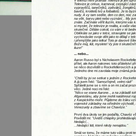
V televizi není pravda! Televize je jen spr
Televize je cirkus, karneval, cestující zás
vypravěčů, tanečníků, zpěváků, žonglérů
bavičů, krotitelů lvů a fotbalistů. Je to by
nudy. A vy tam sedíte, den co den, noc za
na věk, barvu pleti nebo vyznání... My jsm
znáte. Začínáte věřit iluzím, kterými vás
si myslet, že televize je realita, a vaše vla
skutečné. Děláte cokoli, co vám v té bed
Oblékáte se jako v telce, stravujete se jak
vychováváte svoje děti jako to dělají v te
i přemýšlíte jako telka! Toto je davové šíle
Bože můj, lidi, myslete! Vy jste ti skuteční
iluze!"
... nebo...
Aaron Russo byl s Nicholasem Rockefelle
přítel, ale Aaron nakonec toto přátelství př
se něco dozvěděl o Rockefellerovcích a je
Jednoho dne mi zavolala moje známá,práv
"Chtěl by jsi se setkat s jedním z Rockefe
A já jsem řekl:
"Samozřejmě, velmi rád!"
Spřátelil jsme se s ním a on mi začal pro
věci. Jedné noci mi řekl:
"Něco se stane Aarone.., a na základě to
Afganistánu, aby jsme mohli natáhnout ro
z Kaspického moře. Půjdeme do Iráku vzít
vojenské základny na středním východě,
Venezuely a zbavíme se Chavéze."
První dva úkoly se jim podařily, Chavéz v
Pověděl mi:
"Uvidíš chlapíky prohledávají
hledající...
...hledající lidi, které nikdy nenajdou."
Smál se tomu, že máme tuto válku proti te