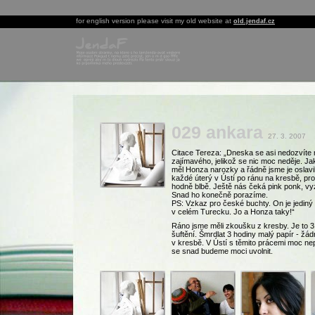
for english version please visit my old website at
old.jendaf.cz
029 ankara
27. 3. 2007
Citace Tereza: „Dneska se asi nedozvíte
zajímavého, jelikož se nic moc neděje. Jak 
měl Honza narozky a řádně jsme je oslavili.
každé úterý v Ústí po ránu na kresbě, pro
hodně blbě. Ještě nás čeká pink ponk, v
Snad ho konečně porazíme.
PS: Vzkaz pro české buchty. On je jediný 
v celém Turecku. Jo a Honza taky!“
Ráno jsme měli zkoušku z kresby. Je to 3 
šuftění. Šmrdlat 3 hodiny malý papír - žá
v kresbě. V Ústí s těmito prácemi moc ne
se snad budeme moci uvolnit.