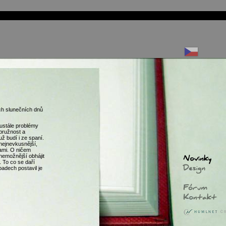
ch slunečních dnů
ustále problémy
pružnost a
ž budí i ze spaní.
nejnevkusnější,
sami. O ničem
 nemožnější obhájit
 To co se daří
adech postavil je