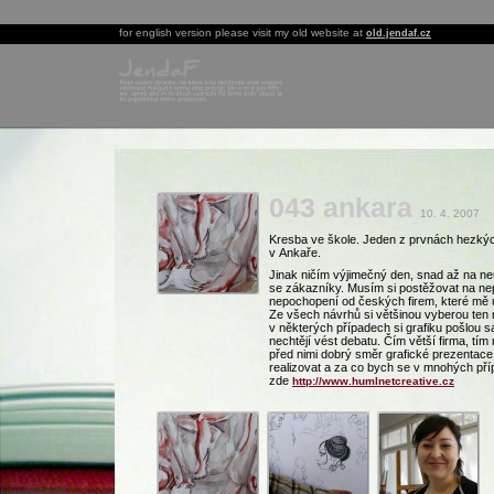
for english version please visit my old website at
old.jendaf.cz
043 ankara
10. 4. 2007
Kresba ve škole. Jeden z prvnách hezký
v Ankaře.
Jinak ničím výjimečný den, snad až na ne
se zákazníky. Musím si postěžovat na ne
nepochopení od českých firem, které mě u
Ze všech návrhů si většinou vyberou ten 
v některých případech si grafiku pošlou 
nechtějí vést debatu. Čím větší firma, tím
před nimi dobrý směr grafické prezentace.
realizovat a za co bych se v mnohých příp
zde
http://www.humlnetcreative.cz