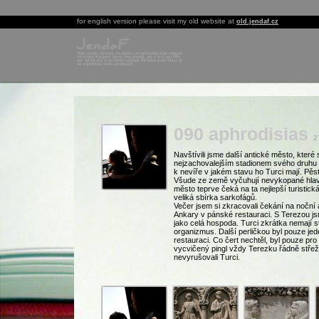
for english version please visit my old website at
old.jendaf.cz
090 aphrodisias
2
Navštívili jsme další antické město, které
nejzachovalejším stadionem svého druhu 
k nevíře v jakém stavu ho Turci mají. Pěst
Všude ze země vyčuhují nevykopané hlavi
město teprve čeká na ta nejlepší turistická
veliká sbírka sarkofágů.
Večer jsem si zkracovali čekání na noční
Ankary v pánské restauraci. S Terezou jsme
jako celá hospoda. Turci zkrátka nemají s
organizmus. Další perličkou byl pouze je
restauraci. Co čert nechtěl, byl pouze pro
vycvičený pingl vždy Terezku řádně střežil
nevyrušovali Turci.