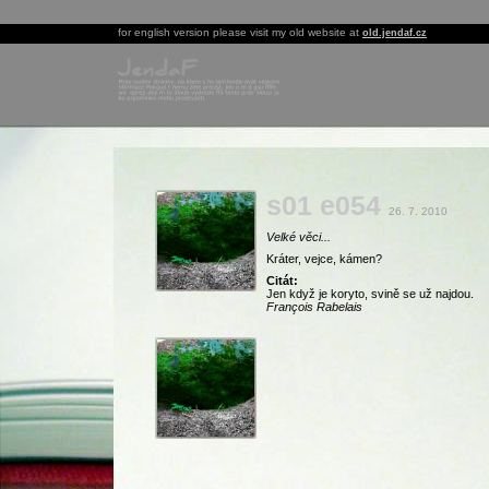
for english version please visit my old website at
old.jendaf.cz
s01 e054
26. 7. 2010
Velké věci...
Kráter, vejce, kámen?
Citát:
Jen když je koryto, svině se už najdou.
François Rabelais