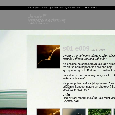
for english version please visit my old website at
old.jendaf.cz
s01 e009
11. 6. 2010
Vyrazit za prací mimo město je vždy příje
plahočit v těchto vedrech vně měst...
Na chalupě se sekala tráva, ale také sli
řešení se nám nepodařilo společně najít. 
výzvy nereagovali. Budeme se nad touto o
Západ, ač se ze začátku jevil kýčovitě, ta
zajímavých efektů.
Na první pohled mě zaujalo písmeno A na p
udělám si koncept nature art abecedy? B
používat photoshop?
Citát:
Lidé by rádi fandili umělcům - ale musí vi
Gabriel Laub