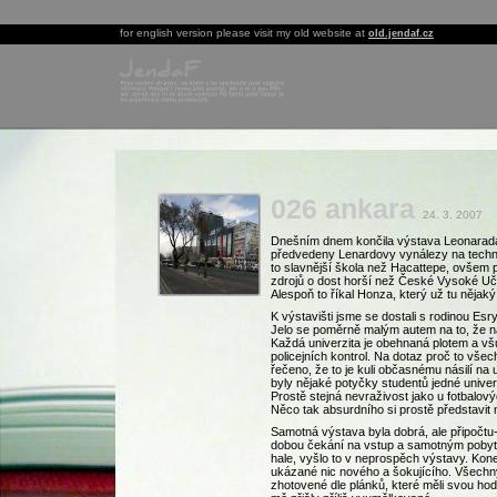
for english version please visit my old website at
old.jendaf.cz
026 ankara
24. 3. 2007
Dnešním dnem končila výstava Leonarada
předvedeny Lenardovy vynálezy na techni
to slavnější škola než Hacattepe, ovšem 
zdrojů o dost horší než České Vysoké Uč
Alespoň to říkal Honza, který už tu nějaký
K výstavišti jsme se dostali s rodinou Esr
Jelo se poměrně malým autem na to, že 
Každá univerzita je obehnaná plotem a v
policejních kontrol. Na dotaz proč to všec
řečeno, že to je kuli občasnému násilí na 
byly nějaké potyčky studentů jedné univer
Prostě stejná nevraživost jako u fotbalov
Něco tak absurdního si prostě představi
Samotná výstava byla dobrá, ale připočtu
dobou čekání na vstup a samotným pobyt
hale, vyšlo to v neprospěch výstavy. Ko
ukázané nic nového a šokujícího. Všechny
zhotovené dle plánků, které měli svou ho