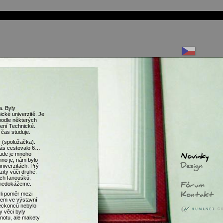
. Byly
cké univerzitě. Je
podle některých
ení Technické.
 čas studuje.
y (spolužačka).
nás cestovalo 6…
šude je mnoho
hno je, nám bylo
univerzitách. Prý
zity vůči druhé.
ých fanoušků.
t nedokážeme.
-li poměr mezi
em ve výstavní
neckonců nebylo
 věci byly
dnotu, ale makety