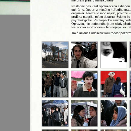
mě přišly příliš vyumělkované.
Následně nás vzali spolužáci na slíbenou 
cukrárny. Dezert z mletého kuřecího masa
originální. Tereze to moc nejelo, protože 
prsíčka na grilu, místo desertu. Bylo to i 
psychologické. Pár kopečku zmrzliny výte
Opravdu, nic podobného jsem nikdy předt
Pistáciová a citrónová – ten nejlepší extr
Také mi dnes udělal velkou radost pozdr