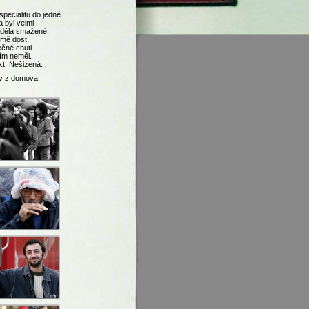
specialitu do jedné
 byl velmi
viděla smažené
u mě dost
čné chuti.
ím neměl.
akt. Nešizená.
av z domova.