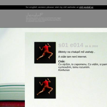
for english version please visit my old website at
old.jendaf.cz
s01 e014
16. 6. 2010
Blbinky na chalupě mě utahaly...
A stále tam není internet.
Citát:
Co slyším, to zapomenu. Co vidím, si pama
vyzkouším, tomu rozumím.
Konfucius